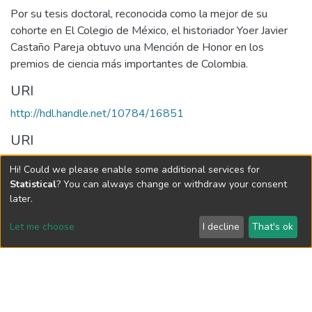
Por su tesis doctoral, reconocida como la mejor de su
cohorte en El Colegio de México, el historiador Yoer Javier
Castaño Pareja obtuvo una Mención de Honor en los
premios de ciencia más importantes de Colombia.
URI
http://hdl.handle.net/10784/16851
URI
http://publicaciones.eafit.edu.co/index.php/revista-
Hi! Could we please enable some additional services for
universidad-eafit/article/view/5678/4440
Statistical
? You can always change or withdraw your consent
later.
Collections
Let me choose
I decline
That's ok
Revista Universidad EAFIT, Vol. 52, Núm. 169 (2017)
Full item page
Vigilada Mineducación