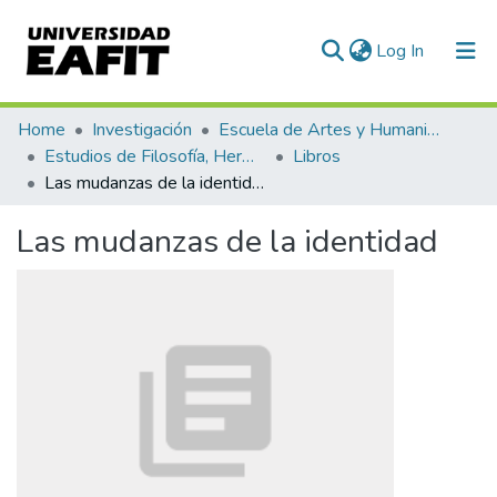
(current)
Log In
Communities & Collections
Home
Investigación
Escuela de Artes y Humanidades
Estudios de Filosofía, Hermenéutica y Narrativas
Libros
All of DSpace
Las mudanzas de la identidad
Statistics
Las mudanzas de la identidad