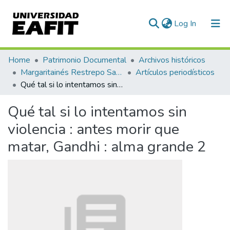
(current)
Log In
Communities & Collections
Home
Patrimonio Documental
Archivos históricos
Margaritainés Restrepo Santamaría
Artículos periodísticos
All of DSpace
Qué tal si lo intentamos sin violencia : antes morir que matar, Gandhi : alma grande 2
Statistics
Qué tal si lo intentamos sin
violencia : antes morir que
matar, Gandhi : alma grande 2