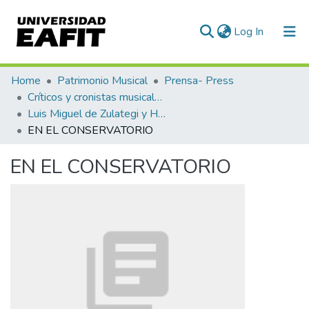
(current)
Log In
Communities & Collections
Home
Patrimonio Musical
Prensa- Press
Críticos y cronistas musicales
All of DSpace
Luis Miguel de Zulategi y Huarte
EN EL CONSERVATORIO
Statistics
EN EL CONSERVATORIO