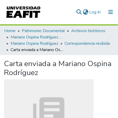
(current)
Log In
Communities & Collections
Home
Patrimonio Documental
Archivos históricos
Mariano Ospina Rodríguez (1826 -1912)
All of DSpace
Mariano Ospina Rodríguez
Correspondencia recibida
Carta enviada a Mariano Ospina Rodríguez
Statistics
Carta enviada a Mariano Ospina
Rodríguez