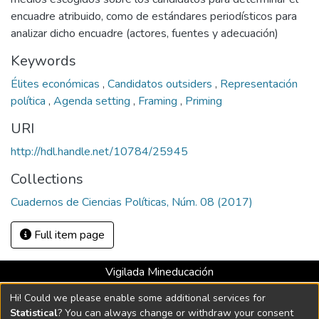
encuadre atribuido, como de estándares periodísticos para
analizar dicho encuadre (actores, fuentes y adecuación)
Keywords
Élites económicas
,
Candidatos outsiders
,
Representación
política
,
Agenda setting
,
Framing
,
Priming
URI
http://hdl.handle.net/10784/25945
Collections
Cuadernos de Ciencias Políticas, Núm. 08 (2017)
Full item page
Vigilada Mineducación
Universidad con Acreditación Institucional hasta 2026 -
Hi! Could we please enable some additional services for
Resolución MEN 2158 de 2018
Statistical
? You can always change or withdraw your consent