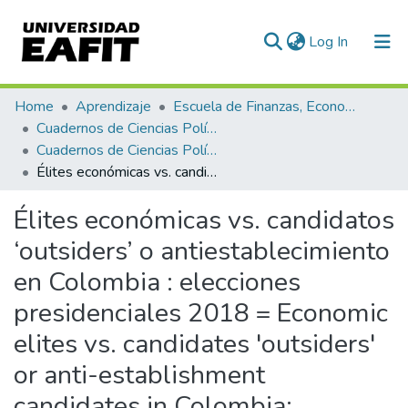
(current)
Log In
Communities & Collections
Home
Aprendizaje
Escuela de Finanzas, Economía y Gobierno
Cuadernos de Ciencias Políticas
All of DSpace
Cuadernos de Ciencias Políticas, Núm. 08 (2017)
Élites económicas vs. candidatos ‘outsiders’ o antiestablecimiento en Colombia : elecciones presidenciales 2018 = Economic elites vs. candidates 'outsiders' or anti-establishment candidates in Colombia: Presidential Elections 2018
Statistics
Élites económicas vs. candidatos
‘outsiders’ o antiestablecimiento
en Colombia : elecciones
presidenciales 2018 = Economic
elites vs. candidates 'outsiders'
or anti-establishment
candidates in Colombia: