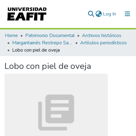
(current)
Log In
Communities & Collections
Home
Patrimonio Documental
Archivos históricos
Margaritainés Restrepo Santamaría
Artículos periodísticos
All of DSpace
Lobo con piel de oveja
Statistics
Lobo con piel de oveja