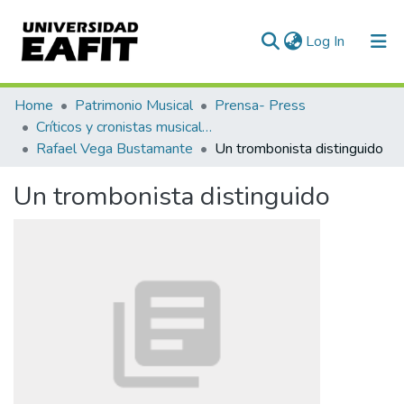
(current)
Log In
Communities & Collections
Home
Patrimonio Musical
Prensa- Press
Críticos y cronistas musicales
All of DSpace
Rafael Vega Bustamante
Un trombonista distinguido
Statistics
Un trombonista distinguido