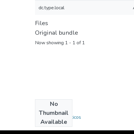
dc.type.local
Files
Original bundle
Now showing
1 - 1 of 1
No
Collections
Thumbnail
Artículos periodísticos
Available