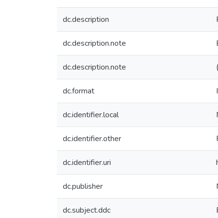
dc.description
dc.description.note
dc.description.note
dc.format
dc.identifier.local
dc.identifier.other
dc.identifier.uri
dc.publisher
dc.subject.ddc