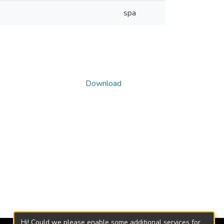
spa
Download
Hi! Could we please enable some additional services for