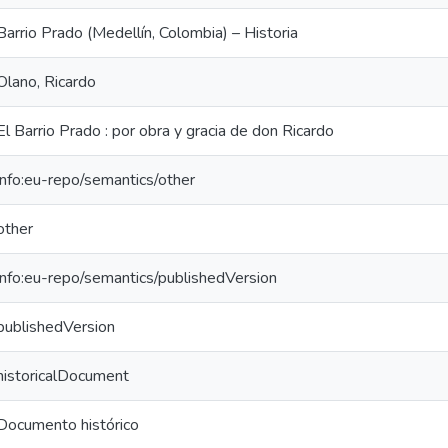
Barrio Prado (Medellín, Colombia) – Historia
Olano, Ricardo
El Barrio Prado : por obra y gracia de don Ricardo
info:eu-repo/semantics/other
other
info:eu-repo/semantics/publishedVersion
publishedVersion
historicalDocument
Documento histórico