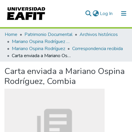
(current)
Log In
Communities & Collections
Home
Patrimonio Documental
Archivos históricos
Mariano Ospina Rodríguez (1826 -1912)
All of DSpace
Mariano Ospina Rodríguez
Correspondencia recibida
Carta enviada a Mariano Ospina Rodríguez, Combia
Statistics
Carta enviada a Mariano Ospina
Rodríguez, Combia