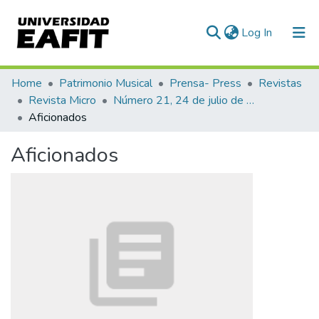
(current)
Log In
Communities & Collections
Home
Patrimonio Musical
Prensa- Press
Revistas
Revista Micro
Número 21, 24 de julio de 1940
All of DSpace
Aficionados
Statistics
Aficionados