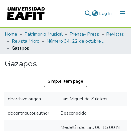
(current)
Log In
Communities & Collections
Home
Patrimonio Musical
Prensa- Press
Revistas
Revista Micro
Número 34, 22 de octubre de 1940
All of DSpace
Gazapos
Statistics
Gazapos
Simple item page
dc.archivo.origen
Luis Miguel de Zulategi
dc.contributor.author
Desconocido
Medellín de: Lat: 06 15 00 N