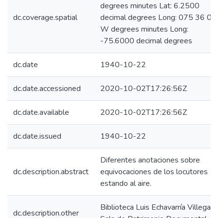
degrees minutes Lat: 6.2500
dc.coverage.spatial
decimal degrees Long: 075 36 00
W degrees minutes Long:
-75.6000 decimal degrees
dc.date
1940-10-22
dc.date.accessioned
2020-10-02T17:26:56Z
dc.date.available
2020-10-02T17:26:56Z
dc.date.issued
1940-10-22
Diferentes anotaciones sobre
dc.description.abstract
equivocaciones de los locutores
estando al aire.
Biblioteca Luis Echavarría Villegas,
dc.description.other