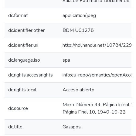
Sala de Patrimonio Documental
dc.format
application/jpeg
dc.identifier.other
BDM U01278
dc.identifier.uri
http://hdl.handle.net/10784/2299
dc.language.iso
spa
dc.rights.accessrights
info:eu-repo/semantics/openAcces
dc.rights.local
Acceso abierto
Micro. Número 34, Página Inicial 10
dc.source
Página Final 10, 1940-10-22
dc.title
Gazapos