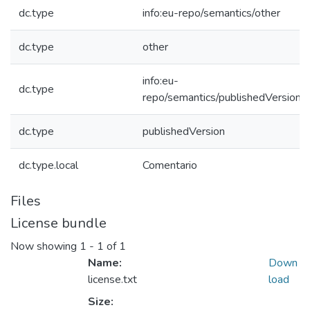
dc.type
info:eu-repo/semantics/other
dc.type
other
info:eu-
dc.type
repo/semantics/publishedVersion
dc.type
publishedVersion
dc.type.local
Comentario
Files
License bundle
Now showing
1 - 1 of 1
Name:
Down
license.txt
load
Size: