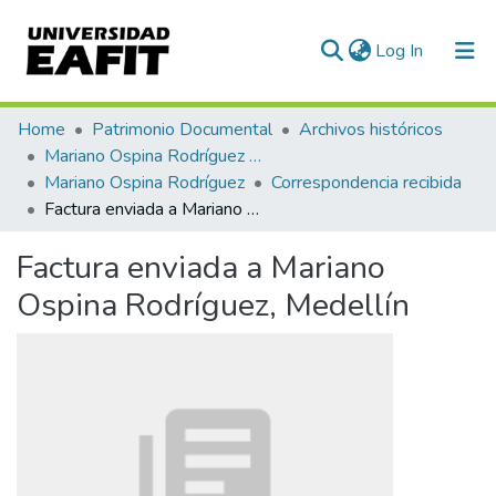
(current)
Log In
Communities & Collections
Home
Patrimonio Documental
Archivos históricos
Mariano Ospina Rodríguez (1826 -1912)
All of DSpace
Mariano Ospina Rodríguez
Correspondencia recibida
Factura enviada a Mariano Ospina Rodríguez, Medellín
Statistics
Factura enviada a Mariano
Ospina Rodríguez, Medellín