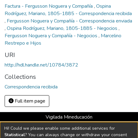
Factura - Fergusson Noguera y Compañía
,
Ospina
Rodríguez, Mariano, 1805-1885 - Correspondencia recibida
,
Fergusson Noguera y Compañía - Correspondencia enviada
,
Ospina Rodríguez, Mariano, 1805-1885 - Negocios
,
Fergusson Noguera y Compañía - Negocios
,
Marcelino
Restrepo e Hijos
URI
http://hdl.handle.net/10784/3872
Collections
Correspondencia recibida
Full item page
Vigilada Mineducación
Universidad con Acreditación Institucional hasta 2026 -
Hi! Could we please enable some additional services for
Resolución MEN 2158 de 2018
Statistical
? You can always change or withdraw your consent