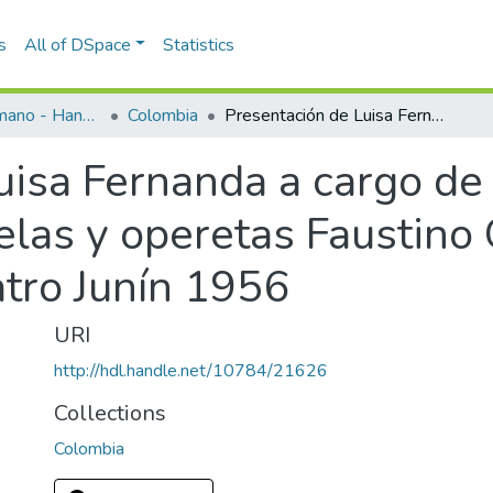
s
All of DSpace
Statistics
Programas de mano - Hand programs
Colombia
Presentación de Luisa Fernanda a cargo de la Compañía Española de zarzuelas y operetas Faustino García en temporada del Teatro Junín 1956
uisa Fernanda a cargo de
elas y operetas Faustino 
tro Junín 1956
URI
http://hdl.handle.net/10784/21626
Collections
Colombia