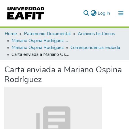
(current)
Log In
Communities & Collections
Home
Patrimonio Documental
Archivos históricos
Mariano Ospina Rodríguez (1826 -1912)
All of DSpace
Mariano Ospina Rodríguez
Correspondencia recibida
Carta enviada a Mariano Ospina Rodríguez
Statistics
Carta enviada a Mariano Ospina
Rodríguez