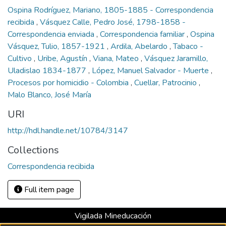
Ospina Rodríguez, Mariano, 1805-1885 - Correspondencia
recibida
,
Vásquez Calle, Pedro José, 1798-1858 -
Correspondencia enviada
,
Correspondencia familiar
,
Ospina
Vásquez, Tulio, 1857-1921
,
Ardila, Abelardo
,
Tabaco -
Cultivo
,
Uribe, Agustín
,
Viana, Mateo
,
Vásquez Jaramillo,
Uladislao 1834-1877
,
López, Manuel Salvador - Muerte
,
Procesos por homicidio - Colombia
,
Cuellar, Patrocinio
,
Malo Blanco, José María
URI
http://hdl.handle.net/10784/3147
Collections
Correspondencia recibida
Full item page
Vigilada Mineducación