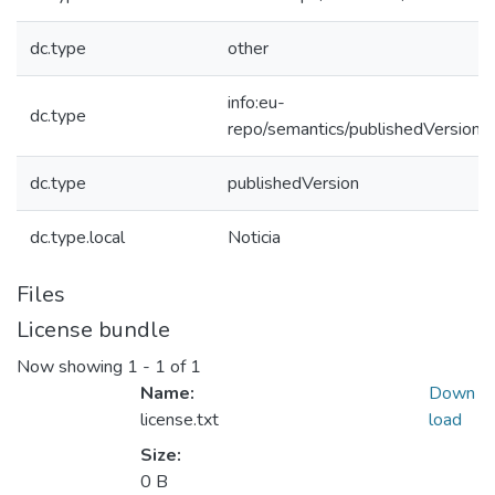
dc.type
other
info:eu-
dc.type
repo/semantics/publishedVersion
dc.type
publishedVersion
dc.type.local
Noticia
Files
License bundle
Now showing
1 - 1 of 1
Name:
Down
license.txt
load
Size:
0 B