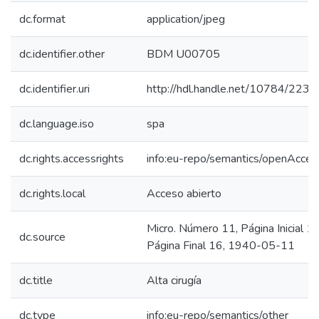
dc.format
application/jpeg
dc.identifier.other
BDM U00705
dc.identifier.uri
http://hdl.handle.net/10784/2238
dc.language.iso
spa
dc.rights.accessrights
info:eu-repo/semantics/openAcces
dc.rights.local
Acceso abierto
Micro. Número 11, Página Inicial 16
dc.source
Página Final 16, 1940-05-11
dc.title
Alta cirugía
dc.type
info:eu-repo/semantics/other