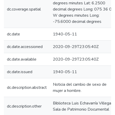
degrees minutes Lat: 6.2500
dc.coverage.spatial
decimal degrees Long: 075 36 00
W degrees minutes Long:
-75.6000 decimal degrees
dc.date
1940-05-11
dc.date.accessioned
2020-09-29T23:05:40Z
dc.date.available
2020-09-29T23:05:40Z
dc.date.issued
1940-05-11
Noticia del cambio de sexo de
dc.description.abstract
mujer a hombre.
Biblioteca Luis Echavarría Villegas,
dc.description.other
Sala de Patrimonio Documental