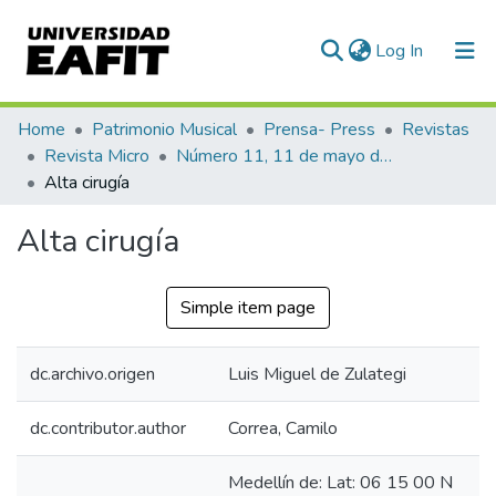
(current)
Log In
Communities & Collections
Home
Patrimonio Musical
Prensa- Press
Revistas
Revista Micro
Número 11, 11 de mayo de 1940
All of DSpace
Alta cirugía
Statistics
Alta cirugía
Simple item page
dc.archivo.origen
Luis Miguel de Zulategi
dc.contributor.author
Correa, Camilo
Medellín de: Lat: 06 15 00 N