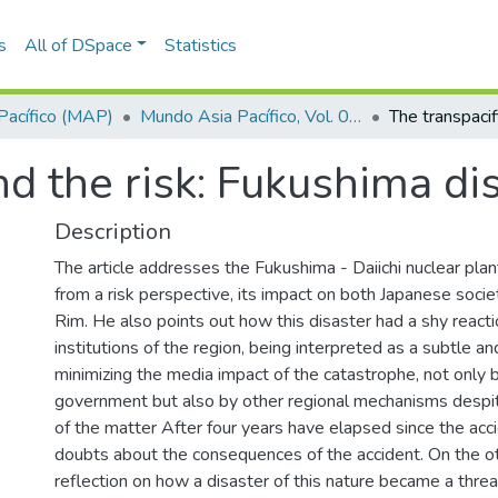
s
All of DSpace
Statistics
Pacífico (MAP)
Mundo Asia Pacífico, Vol. 04, Núm. 06 (2015)
nd the risk: Fukushima di
Description
The article addresses the Fukushima - Daiichi nuclear pla
from a risk perspective, its impact on both Japanese socie
Rim. He also points out how this disaster had a shy reacti
institutions of the region, being interpreted as a subtle 
minimizing the media impact of the catastrophe, not only 
government but also by other regional mechanisms despi
of the matter After four years have elapsed since the accid
doubts about the consequences of the accident. On the oth
reflection on how a disaster of this nature became a threat