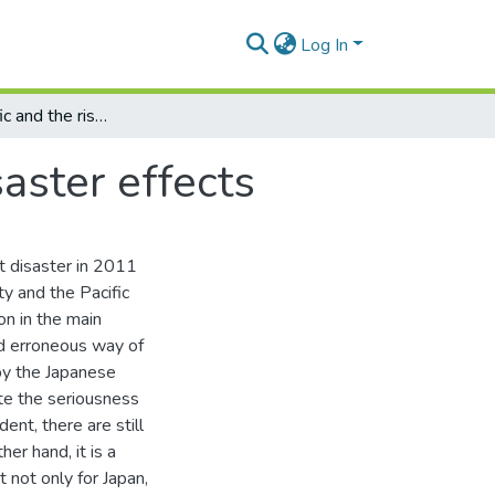
Log In
The transpacific and the risk: Fukushima disaster effects
saster effects
nt disaster in 2011
ty and the Pacific
on in the main
and erroneous way of
by the Japanese
te the seriousness
ent, there are still
er hand, it is a
 not only for Japan,