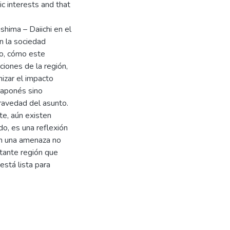
c interests and that
shima – Daiichi en el
n la sociedad
mo, cómo este
ciones de la región,
izar el impacto
japonés sino
ravedad del asunto.
te, aún existen
o, es una reflexión
en una amenaza no
rtante región que
stá lista para