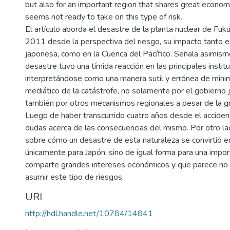
but also for an important region that shares great economi
seems not ready to take on this type of risk.
El artículo aborda el desastre de la planta nuclear de Fuku
2011 desde la perspectiva del riesgo, su impacto tanto e
japonesa, como en la Cuenca del Pacífico. Señala asimis
desastre tuvo una tímida reacción en las principales institu
interpretándose como una manera sutil y errónea de minim
mediático de la catástrofe, no solamente por el gobierno 
también por otros mecanismos regionales a pesar de la g
Luego de haber transcurrido cuatro años desde el acciden
dudas acerca de las consecuencias del mismo. Por otro lad
sobre cómo un desastre de esta naturaleza se convirtió 
únicamente para Japón, sino de igual forma para una impo
comparte grandes intereses económicos y que parece no e
asumir este tipo de riesgos.
URI
http://hdl.handle.net/10784/14841