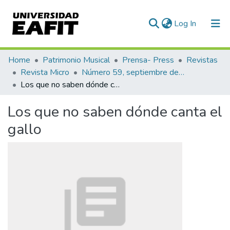
(current)
Log In
Communities & Collections
Home
Patrimonio Musical
Prensa- Press
Revistas
Revista Micro
Número 59, septiembre de 1944
All of DSpace
Los que no saben dónde canta el gallo
Statistics
Los que no saben dónde canta el
gallo