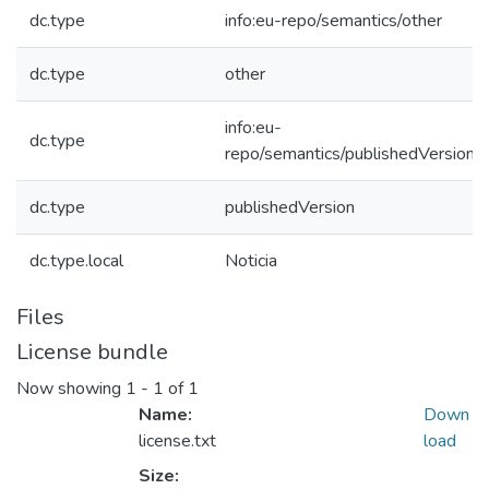
dc.type
info:eu-repo/semantics/other
dc.type
other
info:eu-
dc.type
repo/semantics/publishedVersion
dc.type
publishedVersion
dc.type.local
Noticia
Files
License bundle
Now showing
1 - 1 of 1
Name:
Down
license.txt
load
Size: