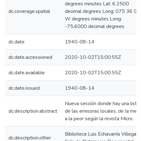
degrees minutes Lat: 6.2500
dc.coverage.spatial
decimal degrees Long: 075 36 00
W degrees minutes Long:
-75.6000 decimal degrees
dc.date
1940-08-14
dc.date.accessioned
2020-10-02T15:00:55Z
dc.date.available
2020-10-02T15:00:55Z
dc.date.issued
1940-08-14
Nueva sección donde hay una lista
dc.description.abstract
de las emisoras locales, de la mejo
a la peor según la revista Micro.
Biblioteca Luis Echavarría Villegas,
dc.description.other