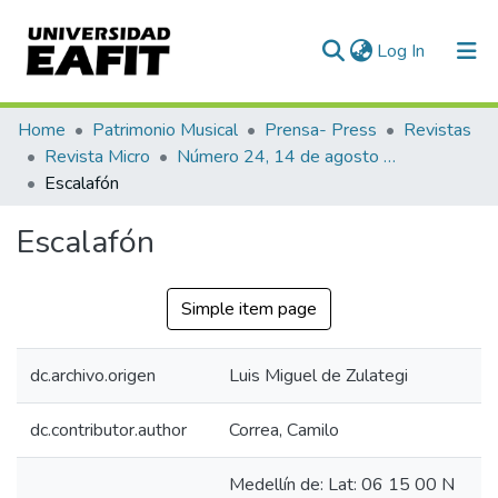
(current)
Log In
Communities & Collections
Home
Patrimonio Musical
Prensa- Press
Revistas
Revista Micro
Número 24, 14 de agosto de 1940
All of DSpace
Escalafón
Statistics
Escalafón
Simple item page
dc.archivo.origen
Luis Miguel de Zulategi
dc.contributor.author
Correa, Camilo
Medellín de: Lat: 06 15 00 N