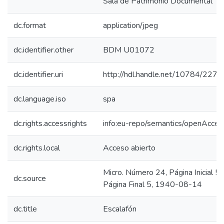
Sala de Patrimonio Documental
dc.format
application/jpeg
dc.identifier.other
BDM U01072
dc.identifier.uri
http://hdl.handle.net/10784/2276
dc.language.iso
spa
dc.rights.accessrights
info:eu-repo/semantics/openAcces
dc.rights.local
Acceso abierto
Micro. Número 24, Página Inicial 5,
dc.source
Página Final 5, 1940-08-14
dc.title
Escalafón