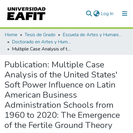
(current)
Log In
Communities & Collections
Home
Tesis de Grado
Escuela de Artes y Humanidades
Doctorado en Artes y Humanidades (tesis)
All of DSpace
Multiple Case Analysis of the United States' Soft Power Influence on Latin American Business Administration Schools from 1960 to 2020: The Emergence of the Fertile Ground Theory
Statistics
Publication:
Multiple Case
Analysis of the United States'
Soft Power Influence on Latin
American Business
Administration Schools from
1960 to 2020: The Emergence
of the Fertile Ground Theory