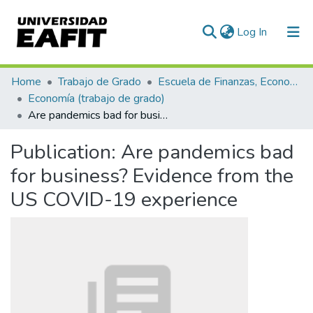
(current)
Log In
Communities & Collections
Home
Trabajo de Grado
Escuela de Finanzas, Economía y Gobierno
Economía (trabajo de grado)
All of DSpace
Are pandemics bad for business? Evidence from the US COVID-19 experience
Statistics
Publication:
Are pandemics bad
for business? Evidence from the
US COVID-19 experience