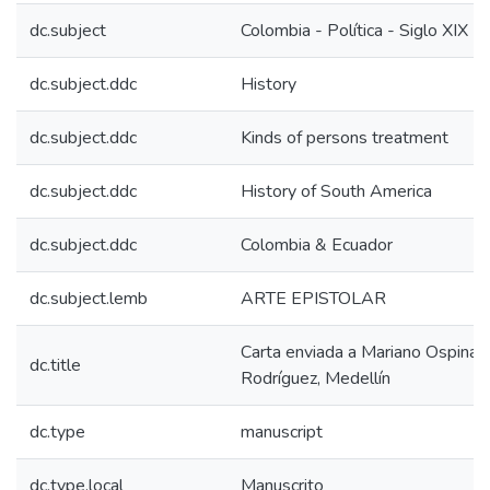
dc.subject
Colombia - Política - Siglo XIX
dc.subject.ddc
History
dc.subject.ddc
Kinds of persons treatment
dc.subject.ddc
History of South America
dc.subject.ddc
Colombia & Ecuador
dc.subject.lemb
ARTE EPISTOLAR
Carta enviada a Mariano Ospina
dc.title
Rodríguez, Medellín
dc.type
manuscript
dc.type.local
Manuscrito