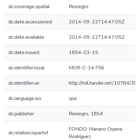
dc.coverage.spatial
Rionegro
dc.date.accessioned
2014-09-22T14:47:05Z
dc.date.available
2014-09-22T14:47:05Z
dc.date.issued
1854-03-15
dc.identifier.local
MOR-C-14 F56
dc.identifier.uri
http://hdl.handle.net/10784/39
dc.language.iso
spa
dc.publisher
Rionegro, 1854
FONDO: Mariano Ospina
dc.relation.ispartof
Rodríguez