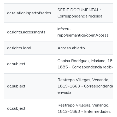
SERIE DOCUMENTAL :
dc.relation.ispartofseries
Correspondencia recibida
info:eu-
dc.rights.accessrights
repo/semantics/openAccess
dc.rights.local
Acceso abierto
Ospina Rodríguez, Mariano, 180
dc.subject
1885 - Correspondencia recibida
Restrepo Villegas, Venancio,
dc.subject
1819-1863 - Correspondencia
enviada
Restrepo Villegas, Venancio,
dc.subject
1819-1863 - Enfermedades