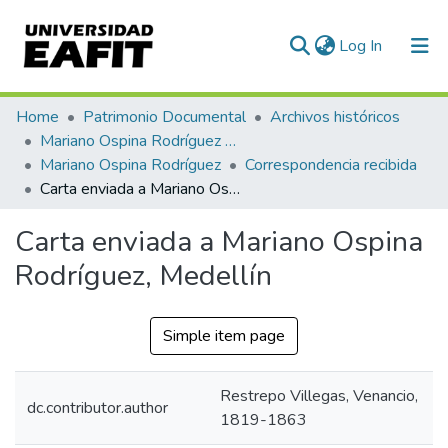
(current)
Log In
Communities & Collections
Home
Patrimonio Documental
Archivos históricos
Mariano Ospina Rodríguez (1826 -1912)
All of DSpace
Mariano Ospina Rodríguez
Correspondencia recibida
Carta enviada a Mariano Ospina Rodríguez, Medellín
Statistics
Carta enviada a Mariano Ospina
Rodríguez, Medellín
Simple item page
Restrepo Villegas, Venancio,
dc.contributor.author
1819-1863