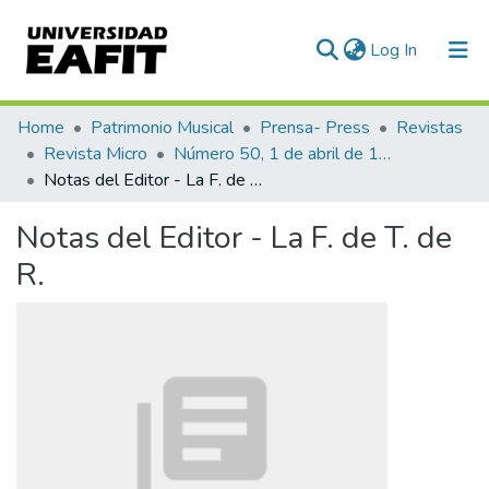
(current)
Log In
Communities & Collections
Home
Patrimonio Musical
Prensa- Press
Revistas
Revista Micro
Número 50, 1 de abril de 1941
All of DSpace
Notas del Editor - La F. de T. de R.
Statistics
Notas del Editor - La F. de T. de
R.