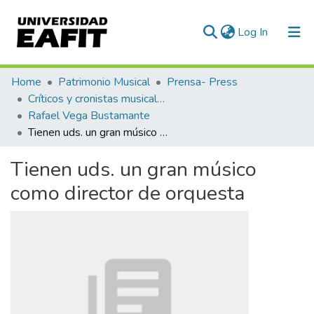
(current)
Log In
Communities & Collections
Home
Patrimonio Musical
Prensa- Press
Críticos y cronistas musicales
All of DSpace
Rafael Vega Bustamante
Tienen uds. un gran músico como director de orquesta
Statistics
Tienen uds. un gran músico
como director de orquesta