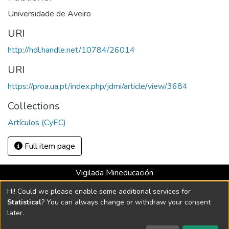
Universidade de Aveiro
URI
http://hdl.handle.net/10784/26014
URI
https://proa.ua.pt/index.php/jdmi/article/view/3684
Collections
Artículos (CyEC)
Full item page
Vigilada Mineducación
Universidad con Acreditación Institucional hasta 2026 -
Hi! Could we please enable some additional services for
Resolución MEN 2158 de 2018
Statistical
? You can always change or withdraw your consent
later.