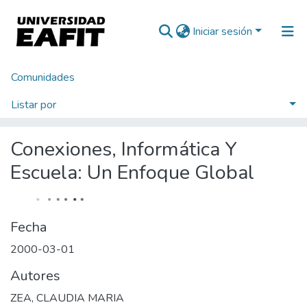
Iniciar sesión
Comunidades
Inicio
Investigación
Escuela de Ciencias Aplicadas e Ingeniería
GICOMP: Grupo de investigación en computación
Libros
Listar por
Conexiones, Informática Y Escuela: Un Enfoque Global
Estadísticas
Conexiones, Informática Y
Escuela: Un Enfoque Global
Fecha
2000-03-01
Autores
ZEA, CLAUDIA MARIA