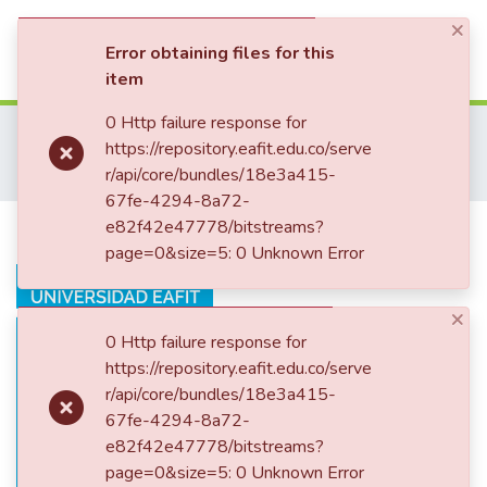
×
(current)
Log In
Error obtaining files for this
item
Communities & Collections
0 Http failure response for
Home
Revistas Académicas
https://repository.eafit.edu.co/serve
Revista Universidad EAFIT
All of DSpace
r/api/core/bundles/18e3a415-
Revista Universidad EAFIT, Vol. 35, Núm. 116 (1999)
Corporificación
67fe-4294-8a72-
Statistics
Corporificación
e82f42e47778/bitstreams?
page=0&size=5: 0 Unknown Error
×
0 Http failure response for
https://repository.eafit.edu.co/serve
r/api/core/bundles/18e3a415-
67fe-4294-8a72-
e82f42e47778/bitstreams?
page=0&size=5: 0 Unknown Error