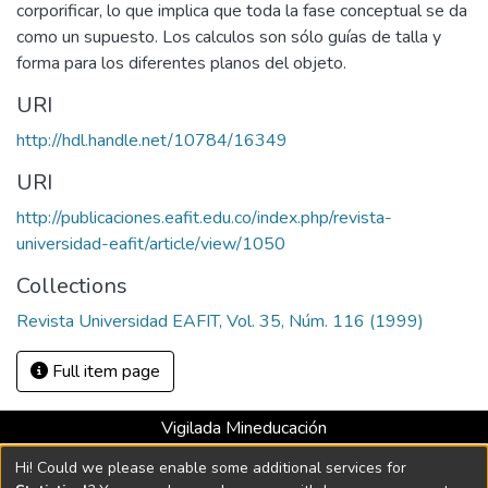
corporificar, lo que implica que toda la fase conceptual se da
como un supuesto. Los calculos son sólo guías de talla y
forma para los diferentes planos del objeto.
URI
http://hdl.handle.net/10784/16349
URI
http://publicaciones.eafit.edu.co/index.php/revista-
universidad-eafit/article/view/1050
Collections
Revista Universidad EAFIT, Vol. 35, Núm. 116 (1999)
Full item page
Vigilada Mineducación
Universidad con Acreditación Institucional hasta 2026 -
Hi! Could we please enable some additional services for
Resolución MEN 2158 de 2018