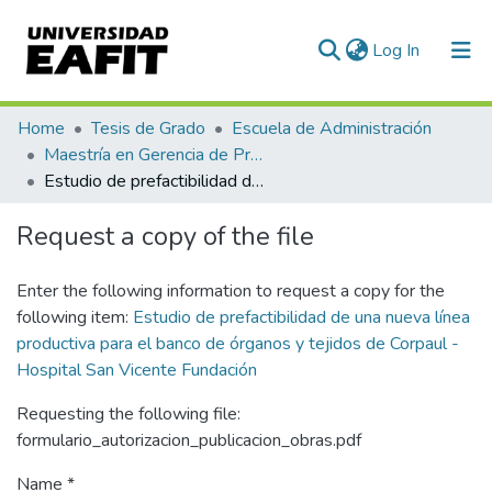
(current)
Log In
Communities & Collections
Home
Tesis de Grado
Escuela de Administración
Maestría en Gerencia de Proyectos (Tesis)
All of DSpace
Estudio de prefactibilidad de una nueva línea productiva para el banco de órganos y tejidos de Corpaul - Hospital San Vicente Fundación
Statistics
Request a copy of the file
Enter the following information to request a copy for the
following item:
Estudio de prefactibilidad de una nueva línea
productiva para el banco de órganos y tejidos de Corpaul -
Hospital San Vicente Fundación
Requesting the following file:
formulario_autorizacion_publicacion_obras.pdf
Name *