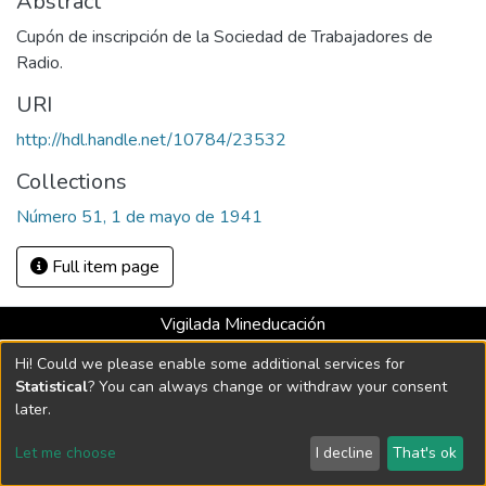
Abstract
Cupón de inscripción de la Sociedad de Trabajadores de
Radio.
URI
http://hdl.handle.net/10784/23532
Collections
Número 51, 1 de mayo de 1941
Full item page
Vigilada Mineducación
Universidad con Acreditación Institucional hasta 2026 -
Hi! Could we please enable some additional services for
Resolución MEN 2158 de 2018
Statistical
? You can always change or withdraw your consent
later.
DSpace software
copyright © 2002-2026
LYRASIS
Let me choose
I decline
That's ok
Cookie settings