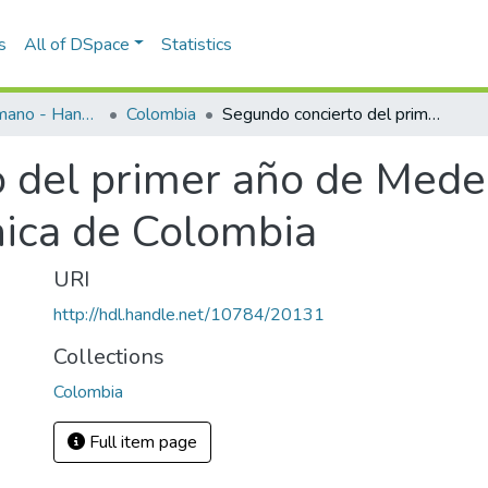
s
All of DSpace
Statistics
Programas de mano - Hand programs
Colombia
Segundo concierto del primer año de Medellín Pro Arte con la Orquesta Sinfónica de Colombia
 del primer año de Medel
nica de Colombia
URI
http://hdl.handle.net/10784/20131
Collections
Colombia
Full item page