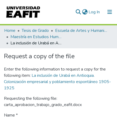
(current)
Log In
Communities & Collections
Home
Tesis de Grado
Escuela de Artes y Humanidades
Maestría en Estudios Humanísticos (tesis)
All of DSpace
La inclusión de Urabá en Antioquia. Colonización empresarial y poblamiento espontáneo 1905-1925
Statistics
Request a copy of the file
Enter the following information to request a copy for the
following item:
La inclusión de Urabá en Antioquia.
Colonización empresarial y poblamiento espontáneo 1905-
1925
Requesting the following file:
carta_aprobacion_trabajo_grado_eafit.docx
Name *