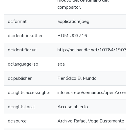
motivo del centenario del
compositor.
dc.format
application/jpeg
dc.identifier.other
BDM U03716
dc.identifier.uri
http://hdl.handle.net/10784/19034
dc.language.iso
spa
dc.publisher
Periódico El Mundo
dc.rights.accessrights
info:eu-repo/semantics/openAccess
dc.rights.local
Acceso abierto
dc.source
Archivo Rafael Vega Bustamante