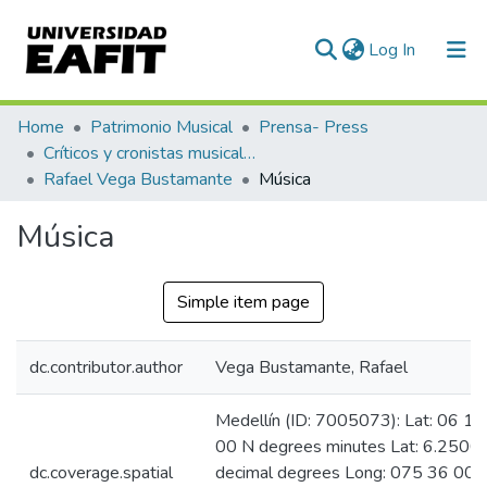
(current)
Log In
Communities & Collections
Home
Patrimonio Musical
Prensa- Press
Críticos y cronistas musicales
All of DSpace
Rafael Vega Bustamante
Música
Statistics
Música
Simple item page
dc.contributor.author
Vega Bustamante, Rafael
Medellín (ID: 7005073): Lat: 06 15
00 N degrees minutes Lat: 6.2500
dc.coverage.spatial
decimal degrees Long: 075 36 00