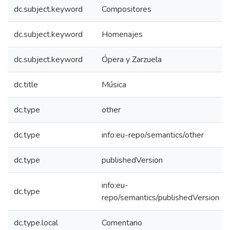
dc.subject.keyword
Compositores
dc.subject.keyword
Homenajes
dc.subject.keyword
Ópera y Zarzuela
dc.title
Música
dc.type
other
dc.type
info:eu-repo/semantics/other
dc.type
publishedVersion
info:eu-
dc.type
repo/semantics/publishedVersion
dc.type.local
Comentario