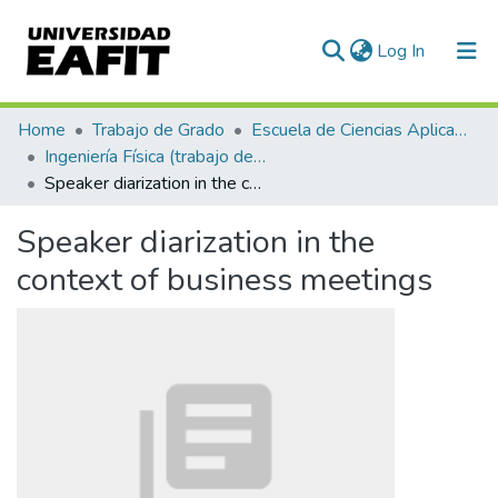
(current)
Log In
Communities & Collections
Home
Trabajo de Grado
Escuela de Ciencias Aplicadas e Ingeniería
Ingeniería Física (trabajo de grado)
All of DSpace
Speaker diarization in the context of business meetings
Statistics
Speaker diarization in the
context of business meetings