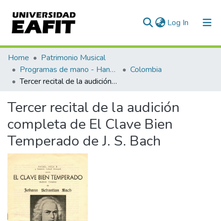
(current)
Log In
Communities & Collections
Home
Patrimonio Musical
Programas de mano - Hand programs
Colombia
All of DSpace
Tercer recital de la audición completa de El Clave Bien Temperado de J. S. Bach
Statistics
Tercer recital de la audición
completa de El Clave Bien
Temperado de J. S. Bach