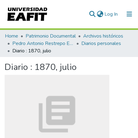
(current)
Log In
Communities & Collections
Home
Patrimonio Documental
Archivos históricos
Pedro Antonio Restrepo Escovar
Diarios personales
All of DSpace
Diario : 1870, julio
Statistics
Diario : 1870, julio