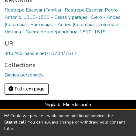
Keywords
Restrepo Escovar (Familia)
,
Restrepo Escovar, Pedro
Antonio, 1815-1899 - Casas y parajes
,
Clero - Andes
(Colombia)
,
Parroquias - Andes (Colombia)
,
Colombia -
Historia - Guerra de independencia, 1810-1819
URI
http://hdl.handle.net/10784/2517
Collections
Diarios personales
Full item page
Vigilada Mineducación
Universidad con Acreditación Institucional hasta 2026 -
Hi! Could we please enable some additional services for
Resolución MEN 2158 de 2018
Statistical
? You can always change or withdraw your consent
later.