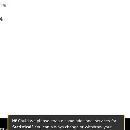
ing},
},
Hi! Could we please enable some additional services for
Statistical
? You can always change or withdraw your