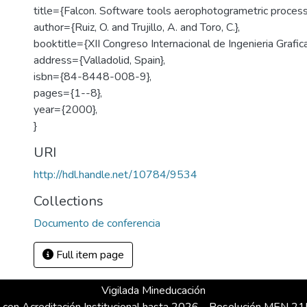
title={Falcon. Software tools aerophotogrametric process
author={Ruiz, O. and Trujillo, A. and Toro, C.},
booktitle={XII Congreso Internacional de Ingenieria Grafica
address={Valladolid, Spain},
isbn={84-8448-008-9},
pages={1--8},
year={2000},
}
URI
http://hdl.handle.net/10784/9534
Collections
Documento de conferencia
Full item page
Vigilada Mineducación