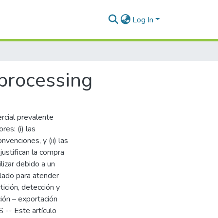
Log In
processing
rcial prevalente
es: (i) las
nvenciones, y (ii) las
ustifican la compra
lizar debido a un
llado para atender
ición, detección y
ción – exportación
 -- Este artículo