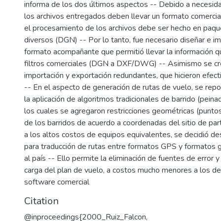
informa de los dos últimos aspectos -- Debido a necesida
los archivos entregados deben llevar un formato comerci
el procesamiento de los archivos debe ser hecho en paq
diversos (DGN) -- Por lo tanto, fue necesario diseñar e i
formato acompañante que permitió llevar la información qu
filtros comerciales (DGN a DXF/DWG) -- Asimismo se c
importación y exportación redundantes, que hicieron efect
-- En el aspecto de generación de rutas de vuelo, se repo
la aplicación de algoritmos tradicionales de barrido (peina
los cuales se agregaron restricciones geométricas (puntos 
de los barridos de acuerdo a coordenadas del sitio de part
a los altos costos de equipos equivalentes, se decidió de
para traducción de rutas entre formatos GPS y formatos g
al país -- Ello permite la eliminación de fuentes de error y
carga del plan de vuelo, a costos mucho menores a los de
software comercial
Citation
@inproceedings{2000_Ruiz_Falcon,