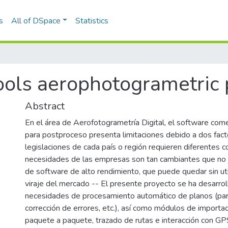
s
All of DSpace
Statistics
ools aerophotogrametric 
Abstract
En el área de Aerofotogrametría Digital, el software come
para postproceso presenta limitaciones debido a dos factor
legislaciones de cada país o región requieren diferentes co
necesidades de las empresas son tan cambiantes que no j
de software de alto rendimiento, que puede quedar sin uti
viraje del mercado -- El presente proyecto se ha desarro
necesidades de procesamiento automático de planos (part
corrección de errores, etc.), así como módulos de importa
paquete a paquete, trazado de rutas e interacción con GPS