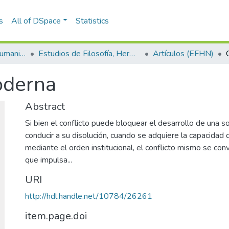
s
All of DSpace
Statistics
Escuela de Artes y Humanidades
Estudios de Filosofía, Hermenéutica y Narrativas
Artículos (EFHN)
oderna
Abstract
Si bien el conflicto puede bloquear el desarrollo de una so
conducir a su disolución, cuando se adquiere la capacidad 
mediante el orden institucional, el conflicto mismo se conv
que impulsa...
URI
http://hdl.handle.net/10784/26261
item.page.doi