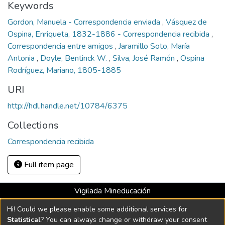
Keywords
Gordon, Manuela - Correspondencia enviada
,
Vásquez de
Ospina, Enriqueta, 1832-1886 - Correspondencia recibida
,
Correspondencia entre amigos
,
Jaramillo Soto, María
Antonia
,
Doyle, Bentinck W.
,
Silva, José Ramón
,
Ospina
Rodríguez, Mariano, 1805-1885
URI
http://hdl.handle.net/10784/6375
Collections
Correspondencia recibida
Full item page
Vigilada Mineducación
Universidad con Acreditación Institucional hasta 2026 -
Hi! Could we please enable some additional services for
Resolución MEN 2158 de 2018
Statistical
? You can always change or withdraw your consent