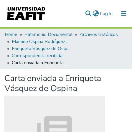
(current)
Log In
Communities & Collections
Home
Patrimonio Documental
Archivos históricos
Mariano Ospina Rodríguez (1826 -1912)
All of DSpace
Enriqueta Vásquez de Ospina
Correspondencia recibida
Statistics
Carta enviada a Enriqueta Vásquez de Ospina
Carta enviada a Enriqueta
Vásquez de Ospina