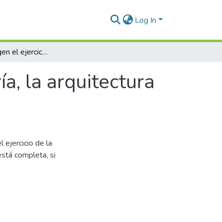
Log In
Normas que rigen el ejercicio de la ingeniería, la arquitectura y profesiones afines
ía, la arquitectura
 ejercicio de la
está completa, si