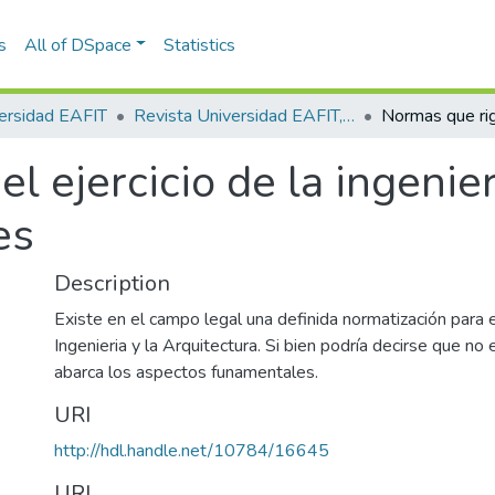
s
All of DSpace
Statistics
ersidad EAFIT
Revista Universidad EAFIT, Vol. 27, Núm. 081 (1991)
 ejercicio de la ingenier
es
Description
Existe en el campo legal una definida normatización para el
Ingenieria y la Arquitectura. Si bien podría decirse que no 
abarca los aspectos funamentales.
URI
http://hdl.handle.net/10784/16645
URI