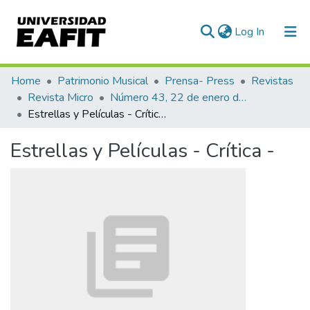
(current)
Log In
Communities & Collections
Home
Patrimonio Musical
Prensa- Press
Revistas
Revista Micro
Número 43, 22 de enero de 1941
All of DSpace
Estrellas y Películas - Crítica -
Statistics
Estrellas y Películas - Crítica -