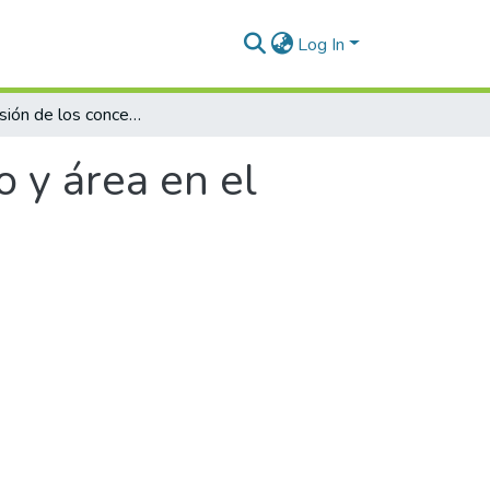
Log In
Comprensión de los conceptos de perímetro y área en el contexto de la agricultura del café
 y área en el