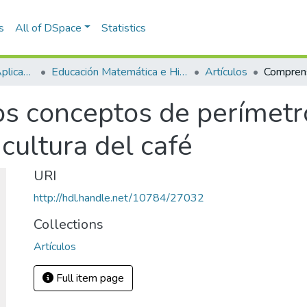
s
All of DSpace
Statistics
Escuela de Ciencias Aplicadas e Ingeniería
Educación Matemática e Historia (EAFIT - U de A)
Artículos
s conceptos de perímetro
icultura del café
URI
http://hdl.handle.net/10784/27032
Collections
Artículos
Full item page