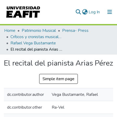
(current)
Log In
Communities & Collections
Home
Patrimonio Musical
Prensa- Press
Críticos y cronistas musicales
All of DSpace
Rafael Vega Bustamante
El recital del pianista Arias Pérez
Statistics
El recital del pianista Arias Pérez
Simple item page
dc.contributor.author
Vega Bustamante, Rafael
dc.contributor.other
Ra-Vel