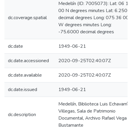
Medellín (ID: 7005073): Lat: 06 15
00 N degrees minutes Lat: 6.2500
dc.coverage.spatial
decimal degrees Long: 075 36 00
W degrees minutes Long:
-75.6000 decimal degrees
dc.date
1949-06-21
dc.date.accessioned
2020-09-25T02:40:07Z
dc.date.available
2020-09-25T02:40:07Z
dc.date.issued
1949-06-21
Medellín, Biblioteca Luis Echavarría
Villegas, Sala de Patrimonio
dc.description
Documental, Archivo Rafael Vega
Bustamante