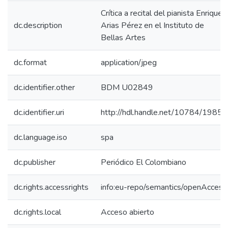
Crítica a recital del pianista Enrique
dc.description
Arias Pérez en el Instituto de
Bellas Artes
dc.format
application/jpeg
dc.identifier.other
BDM U02849
dc.identifier.uri
http://hdl.handle.net/10784/19854
dc.language.iso
spa
dc.publisher
Periódico El Colombiano
dc.rights.accessrights
info:eu-repo/semantics/openAccess
dc.rights.local
Acceso abierto