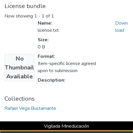
License bundle
Now showing
1 - 1 of 1
Name:
Down
license.txt
load
Size:
0 B
Format:
No
Item-specific license agreed
Thumbnail
upon to submission
Available
Description:
Collections
Rafael Vega Bustamante
Vigilada Mineducación