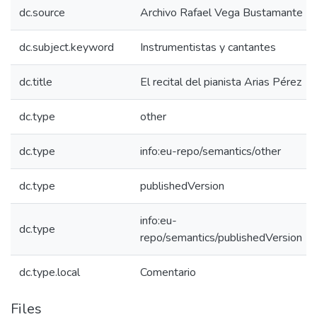
dc.source
Archivo Rafael Vega Bustamante
dc.subject.keyword
Instrumentistas y cantantes
dc.title
El recital del pianista Arias Pérez
dc.type
other
dc.type
info:eu-repo/semantics/other
dc.type
publishedVersion
info:eu-
dc.type
repo/semantics/publishedVersion
dc.type.local
Comentario
Files