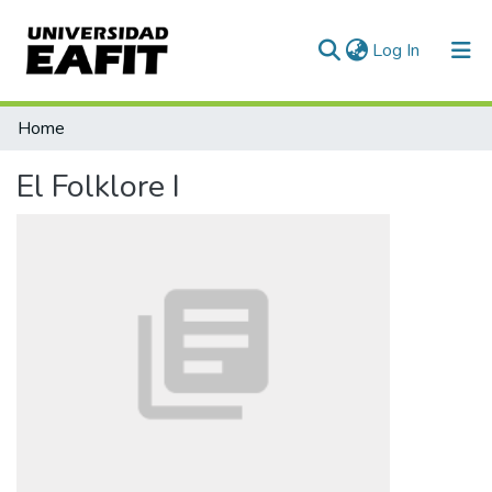
(current)
Log In
Communities & Collections
Home
All of DSpace
El Folklore I
Statistics