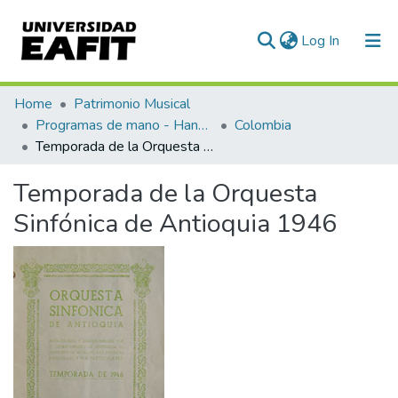
(current)
Log In
Communities & Collections
Home
Patrimonio Musical
Programas de mano - Hand programs
Colombia
All of DSpace
Temporada de la Orquesta Sinfónica de Antioquia 1946
Statistics
Temporada de la Orquesta
Sinfónica de Antioquia 1946