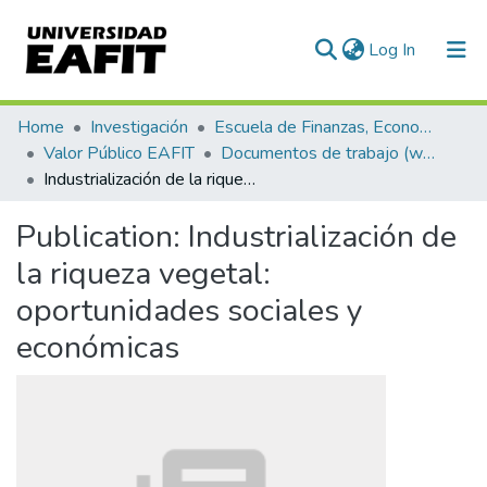
(current)
Log In
Communities & Collections
Home
Investigación
Escuela de Finanzas, Economía y Gobierno
Valor Público EAFIT
Documentos de trabajo (working papers)
All of DSpace
Industrialización de la riqueza vegetal: oportunidades sociales y económicas
Statistics
Publication:
Industrialización de
la riqueza vegetal:
oportunidades sociales y
económicas