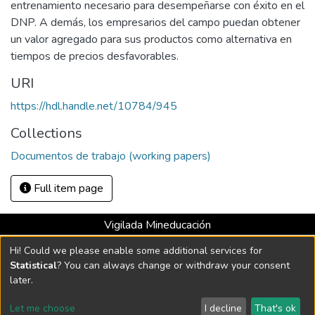
entrenamiento necesario para desempeñarse con éxito en el
DNP. A demás, los empresarios del campo puedan obtener
un valor agregado para sus productos como alternativa en
tiempos de precios desfavorables.
URI
https://hdl.handle.net/10784/945
Collections
Documentos de trabajo (working papers)
Full item page
Vigilada Mineducación
Universidad con Acreditación Institucional hasta 2026 -
Hi! Could we please enable some additional services for
Resolución MEN 2158 de 2018
Statistical
? You can always change or withdraw your consent
later.
DSpace software
copyright © 2002-2026
LYRASIS
Let me choose
I decline
That's ok