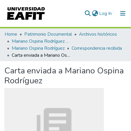
(current)
Log In
Communities & Collections
Home
Patrimonio Documental
Archivos históricos
Mariano Ospina Rodríguez (1826 -1912)
All of DSpace
Mariano Ospina Rodríguez
Correspondencia recibida
Carta enviada a Mariano Ospina Rodríguez
Statistics
Carta enviada a Mariano Ospina
Rodríguez