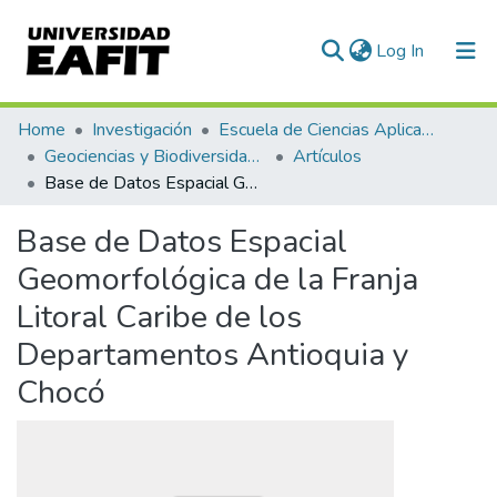
(current)
Log In
Communities & Collections
Home
Investigación
Escuela de Ciencias Aplicadas e Ingeniería
Geociencias y Biodiversidad (GEBI)
Artículos
All of DSpace
Base de Datos Espacial Geomorfológica de la Franja Litoral Caribe de los Departamentos Antioquia y Chocó
Statistics
Base de Datos Espacial
Geomorfológica de la Franja
Litoral Caribe de los
Departamentos Antioquia y
Chocó