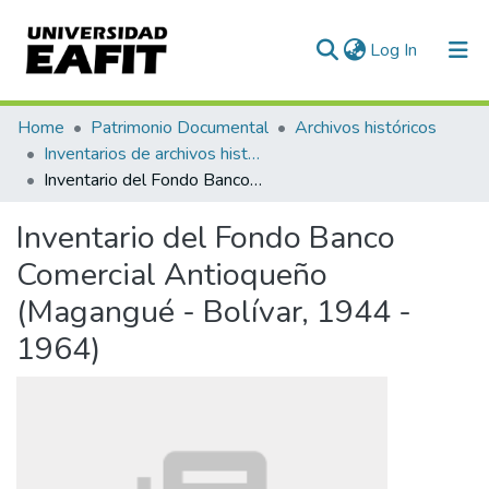
(current)
Log In
Communities & Collections
Home
Patrimonio Documental
Archivos históricos
Inventarios de archivos históricos
All of DSpace
Inventario del Fondo Banco Comercial Antioqueño (Magangué - Bolívar, 1944 - 1964)
Statistics
Inventario del Fondo Banco
Comercial Antioqueño
(Magangué - Bolívar, 1944 -
1964)