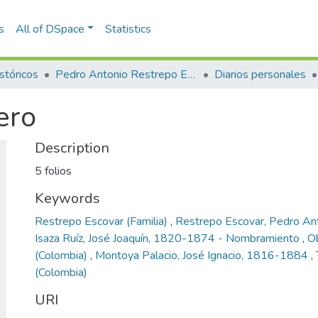
s
All of DSpace
Statistics
stóricos
Pedro Antonio Restrepo Escovar
Diarios personales
ero
Description
5 folios
Keywords
Restrepo Escovar (Familia)
,
Restrepo Escovar, Pedro A
Isaza Ruíz, José Joaquín, 1820-1874 - Nombramiento
,
Ob
(Colombia)
,
Montoya Palacio, José Ignacio, 1816-1884
,
(Colombia)
URI