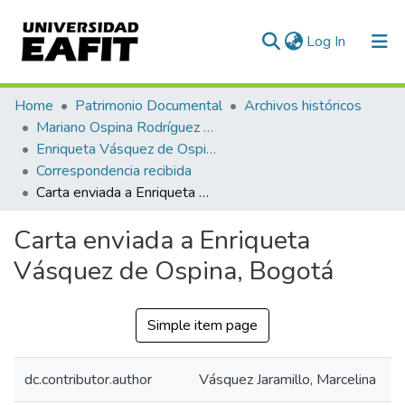
(current)
Log In
Communities & Collections
Home
Patrimonio Documental
Archivos históricos
Mariano Ospina Rodríguez (1826 -1912)
All of DSpace
Enriqueta Vásquez de Ospina
Correspondencia recibida
Statistics
Carta enviada a Enriqueta Vásquez de Ospina, Bogotá
Carta enviada a Enriqueta
Vásquez de Ospina, Bogotá
Simple item page
dc.contributor.author
Vásquez Jaramillo, Marcelina