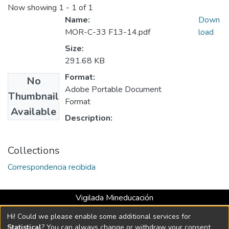
Now showing
1 - 1 of 1
Name:
Down
MOR-C-33 F13-14.pdf
load
Size:
291.68 KB
Format:
No
Adobe Portable Document
Thumbnail
Format
Available
Description:
Collections
Correspondencia recibida
Vigilada Mineducación
Universidad con Acreditación Institucional hasta 2026 -
Hi! Could we please enable some additional services for
Resolución MEN 2158 de 2018
Statistical
? You can always change or withdraw your consent