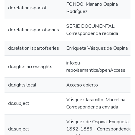
FONDO: Mariano Ospina
dc.relation.ispartof
Rodríguez
SERIE DOCUMENTAL:
dc.relation.ispartofseries
Correspondencia recibida
dc.relation.ispartofseries
Enriqueta Vásquez de Ospina
info:eu-
dc.rights.accessrights
repo/semantics/openAccess
dc.rights.local
Acceso abierto
Vásquez Jaramillo, Marcelina -
dc.subject
Correspondencia enviada
Vásquez de Ospina, Enriqueta,
dc.subject
1832-1886 - Correspondencia