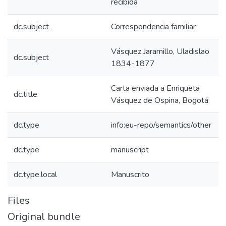
recibida
dc.subject
Correspondencia familiar
Vásquez Jaramillo, Uladislao
dc.subject
1834-1877
Carta enviada a Enriqueta
dc.title
Vásquez de Ospina, Bogotá
dc.type
info:eu-repo/semantics/other
dc.type
manuscript
dc.type.local
Manuscrito
Files
Original bundle