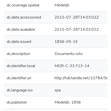
dc.coverage.spatial
Medellín
dc.date.accessioned
2015-07-28T14:03:02Z
dc.date.available
2015-07-28T14:03:02Z
dc.date.issued
1856-05-19
dc.description
Documento roto
dc.identifier.local
MOR-C-33 F13-14
dc.identifier.uri
http://hdl.handle.net/10784/56
dc.language.iso
spa
dc.publisher
Medellín, 1856